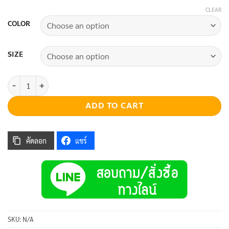
CLEAR
COLOR
SIZE
Mira Bra quantity
ADD TO CART
คัดลอก
แชร์
SKU:
N/A