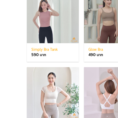
Simply Bra Tank
Glow Bra
590
490