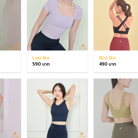
Luxe Bra
Bliss Bra
590
490