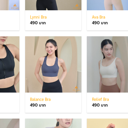
Lynni Bra
Ava Bra
490
490
Balance Bra
Relief Bra
490
490