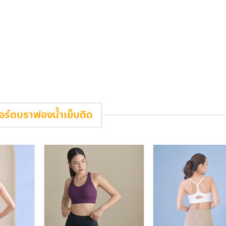
อร์ตบราฟองน้ำเย็บติด