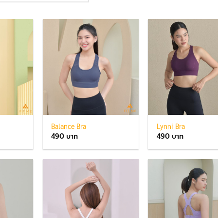
Balance Bra
Lynni Bra
490
490