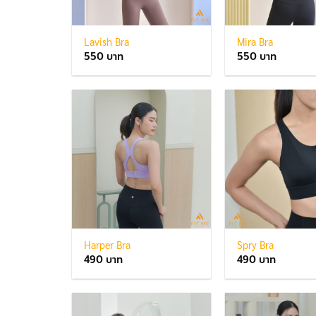
Lavish Bra
Mira Bra
550
550
Harper Bra
Spry Bra
490
490