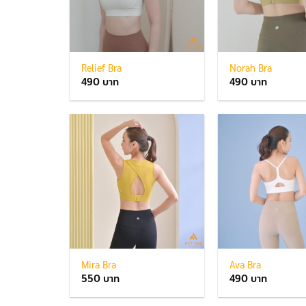
Relief Bra
Norah Bra
490
490
Mira Bra
Ava Bra
550
490