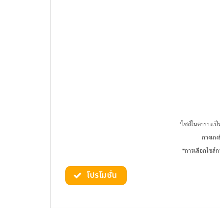
*ไซส์ในตารางเป็น
กางเกงย
*การเลือกไซส์
โปรโมชั่น