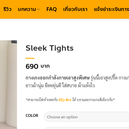
รีวิว
บทความ
FAQ
เกี่ยวกับเรา
แจ้งชำระเงินทาง
Sleek Tights
690
กางเกงออกกำลังกายเอวสูงพิเศษ
รุ่นนี้เอวสูงปรี๊ด กาง
ยาวผ้านุ่ม ยืดหยุ่นดี ใส่สบาย ผ้าแห้งไว
*สามารถใส่เข้าเซตกับ
Elly Bra
ได้ บราและกางเกงสีเดียวกัน*
COLOR