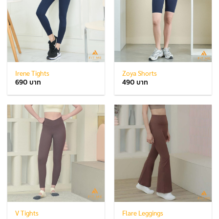
Irene Tights
Zoya Shorts
690
490
V Tights
Flare Leggings