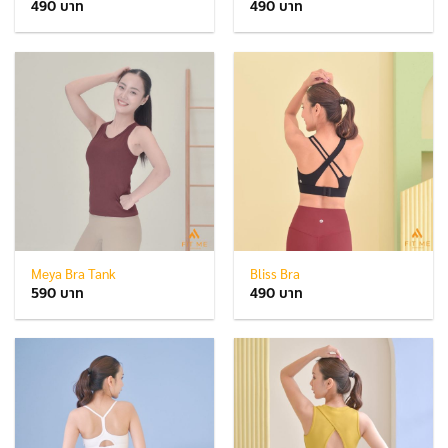
490
490
Meya Bra Tank
Bliss Bra
590
490