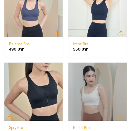
Balance Bra
Irene Bra
490
550
Spry Bra
Relief Bra