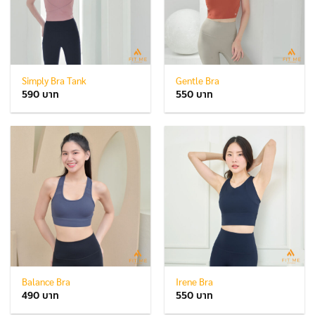
Simply Bra Tank
Gentle Bra
590
550
Balance Bra
Irene Bra
490
550