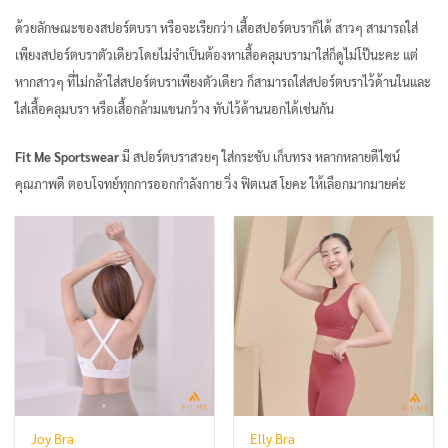
ด้วยลักษณะของสปอร์ตบรา หรือจะเรียกว่า เสื้อสปอร์ตบราก็ได้ สาวๆ สามารถใส่
เพียงสปอร์ตบราตัวเดียวโดยไม่จำเป็นต้องหาเสื้อคลุมบรามาใส่ก็ดูไม่โป๊นะคะ แต่
หากสาวๆ ที่ไม่กล้าใส่สปอร์ตบราเพียงตัวเดียว ก็สามารถใส่สปอร์ตบราไว้ด้านในและ
ใส่เสื้อคลุมบรา หรือเสื้อกล้ามแขนกว้าง ทับไว้ด้านนอกได้เช่นกัน
Fit Me Sportswear
มี สปอร์ตบราสวยๆ ใส่กระชับ เก็บทรง หลากหลายดีไซน์
คุณภาพดี ตอบโจทย์ทุกการออกกำลังกาย วิ่ง ฟิตเนส โยคะ ให้เลือกมากมายค่ะ
Joy Bra
Elly Bra