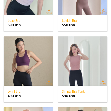
Luxe Bra
Lavish Bra
590
550
Lynni Bra
Simply Bra Tank
490
590