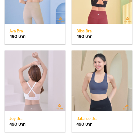
Ava Bra
Bliss Bra
490
490
Joy Bra
Balance Bra
490
490