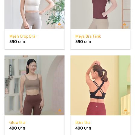
Mesh Crop Bra
Meya Bra Tank
590
590
Glow Bra
Bliss Bra
490
490