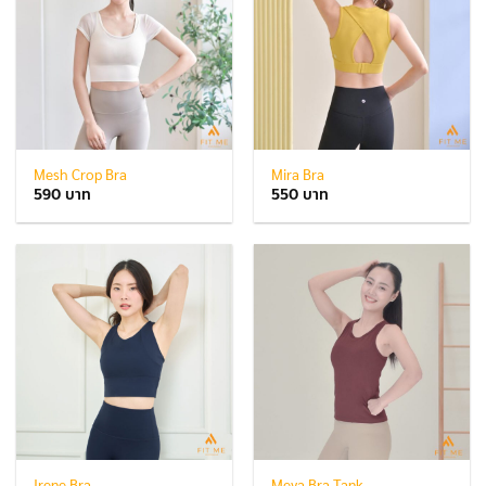
Mesh Crop Bra
Mira Bra
590
550
Irene Bra
Meya Bra Tank