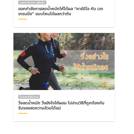
ออกกำลังกาย เคล็ดลับ
ออกกำลังกายลดน้ำหนักให้ได้ผล “คาร์ดิโอ กับ เวท
เทรนนิ่ง” แบบไหนได้ผลกว่ากัน
วิ่ง ออกกำลังกาย
วิ่งลดน้ำหนัก วิ่งยังไงให้ผอม ไปอ่านวิธีที่ถูกต้องกัน
รับรองลดความอ้วนได้แน่