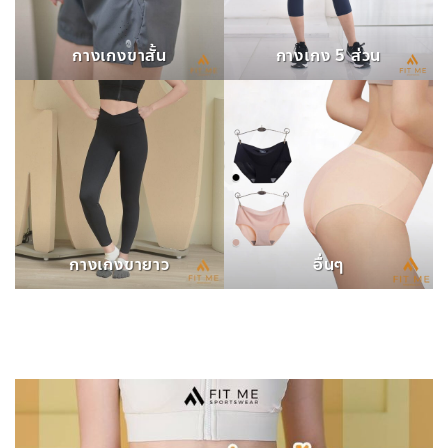
กางเกงขาสั้น
กางเกง 5 ส่วน
กางเกงขายาว
อื่นๆ