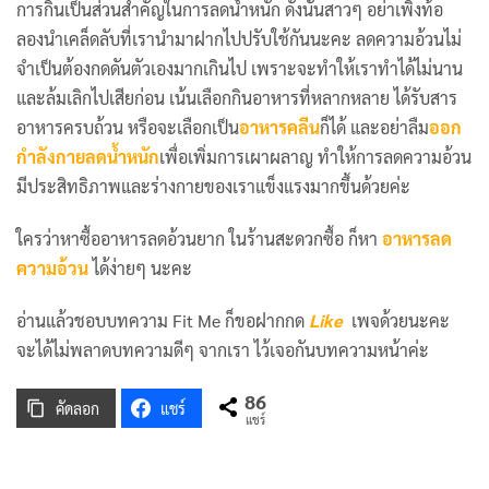
การกินเป็นส่วนสำคัญในการลดน้ำหนัก ดังนั้นสาวๆ อย่าเพิ่งท้อ
ลองนำเคล็ดลับที่เรานำมาฝากไปปรับใช้กันนะคะ ลดความอ้วนไม่
จำเป็นต้องกดดันตัวเองมากเกินไป เพราะจะทำให้เราทำได้ไม่นาน
และล้มเลิกไปเสียก่อน เน้นเลือกกินอาหารที่หลากหลาย ได้รับสาร
อาหารครบถ้วน หรือจะเลือกเป็น
อาหารคลีน
ก็ได้ และอย่าลืม
ออก
กำลังกายลดน้ำหนัก
เพื่อเพิ่มการเผาผลาญ ทำให้การลดความอ้วน
มีประสิทธิภาพและร่างกายของเราแข็งแรงมากขึ้นด้วยค่ะ
ใครว่าหาซื้ออาหารลดอ้วนยาก ในร้านสะดวกซื้อ ก็หา
อาหารลด
ความอ้วน
ได้ง่ายๆ นะคะ
อ่านแล้วชอบบทความ Fit Me ก็ขอฝากกด
Like
เพจด้วยนะคะ
จะได้ไม่พลาดบทความดีๆ จากเรา ไว้เจอกันบทความหน้าค่ะ
86
คัดลอก
แชร์
แชร์