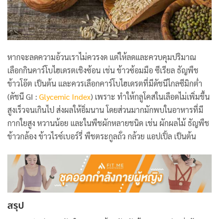
หากจะลดความอ้วนเราไม่ควรงด แต่ให้ลดและควบคุมปริมาณ
เลือกกินคาร์โบไฮเดรตเชิงซ้อน เช่น ข้าวซ้อมมือ ซีเรียล ธัญพืช
ข้าวโอ๊ต เป็นต้น และควรเลือกคาร์โบไฮเดรตที่มีดัชนีไกลซีมิกต่ำ
(ดัชนี GI :
Glycemic Index
) เพราะ ทำให้กลูโคสในเลือดไม่เพิ่มขึ้น
สูงเร็วจนเกินไป ส่งผลให้อิ่มนาน โดยส่วนมากมักพบในอาหารที่มี
กากใยสูง หวานน้อย และในพืชผักหลายชนิด เช่น ผักผลไม้ ธัญพืช
ข้าวกล้อง ข้าวไรซ์เบอร์รี่ พืชตระกูลถั่ว กล้วย แอปเปิ้ล เป็นต้น
สรุป