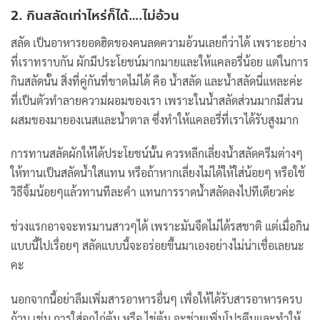
2. กินสลัดเท่าไหร่ก็ได้….ไม่อ้วน
สลัด เป็นอาหารยอดฮิตของคนลดความอ้วนเลยก็ว่าได้ เพราะอย่าง
ที่เราทราบกัน ผักมีประโยชน์มากมายและให้แคลอรี่น้อย แต่ในการ
กินสลัดนั้น สิ่งที่คู่กันที่ขาดไม่ได้ คือ น้ำสลัด และน้ำสลัดนี่แหละค่ะ
ที่เป็นตัวทำลายความผอมของเรา เพราะในน้ำสลัดส่วนมากมีส่วน
ผสมของมายองเนสและน้ำตาล ซึ่งทำให้แคลอรี่ที่เราได้รับสูงมาก
การทานสลัดผักให้ได้ประโยชน์นั้น ควรหลีกเลี่ยงน้ำสลัดครีมต่างๆ
ให้ทานเป็นสลัดน้ำใสแทน หรือถ้าหากเลี่ยงไม่ได้ให้ใส่น้อยๆ หรือใช้
วิธีจิ้มน้อยๆแล้วทานทีละคำ แทนการราดน้ำสลัดลงไปทีเดียวค่ะ
ช่วงแรกอาจจะทรมานสาวๆได้ เพราะมันจืดไม่ได้รสชาติ แต่เมื่อกิน
แบบนี้ไปเรื่อยๆ สลัดแบบนี้จะอร่อยขึ้นมาเองอย่างไม่น่าเชื่อเลยนะ
คะ
นอกจากนี้อย่าลืมเพิ่มสารอาหารอื่นๆ เพื่อให้ได้รับสารอาหารครบ
ถ้วน เช่น การใส่อกไก่ต้ม หรือ ไข่ต้ม จะช่วยเพิ่มโปรตีนและทำให้