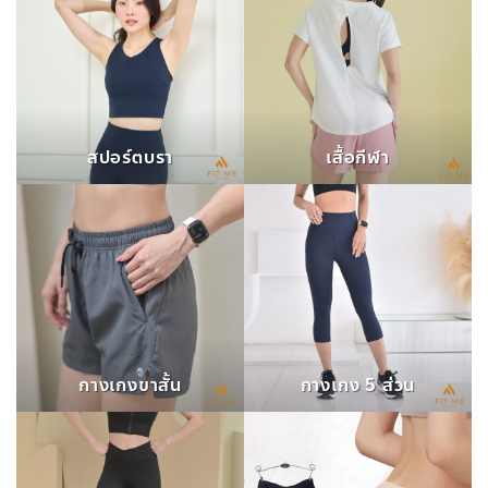
สปอร์ตบรา
เสื้อกีฬา
กางเกงขาสั้น
กางเกง 5 ส่วน