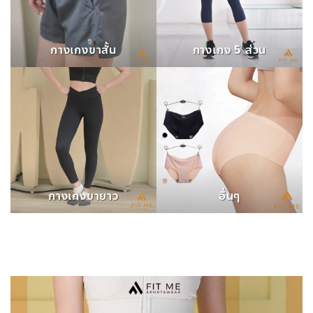
กางเกงขาสั้น
กางเกง 5 ส่วน
กางเกงขายาว
อื่นๆ