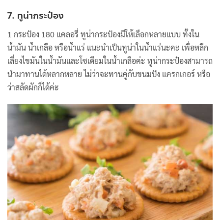
7. ทูน่ากระป๋อง
1 กระป๋อง 180 แคลอรี่ ทูน่ากระป๋องมีให้เลือกหลายแบบ ทั้งใน
น้ำมัน น้ำเกลือ หรือน้ำแร่ แนะนำเป็นทูน่าในน้ำแร่นะคะ เพื่อหลีก
เลี่ยงไขมันในน้ำมันและโซเดียมในน้ำเกลือค่ะ ทูน่ากระป๋องสามารถ
นำมาทานได้หลากหลาย ไม่ว่าจะทานคู่กับขนมปัง แครกเกอร์ หรือ
ว่าสลัดผักก็ได้ค่ะ