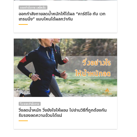
ออกกำลังกาย เคล็ดลับ
ออกกำลังกายลดน้ำหนักให้ได้ผล “คาร์ดิโอ กับ เวท
เทรนนิ่ง” แบบไหนได้ผลกว่ากัน
วิ่ง ออกกำลังกาย
วิ่งลดน้ำหนัก วิ่งยังไงให้ผอม ไปอ่านวิธีที่ถูกต้องกัน
รับรองลดความอ้วนได้แน่