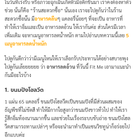
ในวันที่เร่งรีบ หรือภาวะฉุกเฉินเกิดหิวมื้อดึกขึ้นมา เราคงต้องหาตัว
ช่วย นั่นก็คือ “ร้านสะดวกซื้อ” นั่นเอง เราจะไปดูกันว่าในร้าน
สะดวกซื้อนั้น มี
อาหารคลีน
ๆ แคลอรี่น้อยๆ ที่จะเป็น อาหารที่
ทำให้เราอิ่มและเป็น อาหารลดอ้วน ให้เรากันค่ะ ส่วนใครมีเวลา
เพิ่มเติม จะหาเมนูอาหารลดน้ำหนัก ตามไปอ่านบทความนี้เลย
5
เมนูอาหารลดน้ำหนัก
ไปดูกันดีกว่าว่ามีเมนูไหนให้เราเลือกรับประทานได้อย่างสบายพุง
ไปดูกันเล้ยยยยยย ว่า
อาหารลดอ้วน
ที่วันนี้ Fit Me เอามาแนะนำ
กันมีอะไรบ้าง
1. ขนมปังโฮลวีต
1 แผ่น 65 แคลอรี่ ขนมปังโฮลวีตเป็นขนมปังที่มีส่วนผสมของ
ธัญพืชที่ไม่ขัดสี ทำให้มีกากใยสูงกว่าขนมปังขาวทั่วไป ทำให้เรา
รู้สึกอิ่มท้องนานมากขึ้น และช่วยในเรื่องระบบขับถ่าย ขนมปังโฮล
วีตสามารถทานเปล่าๆ หรือจะนำมาทำเป็นแซนวิชทูน่าก็อร่อยไป
อีกแบบค่ะ