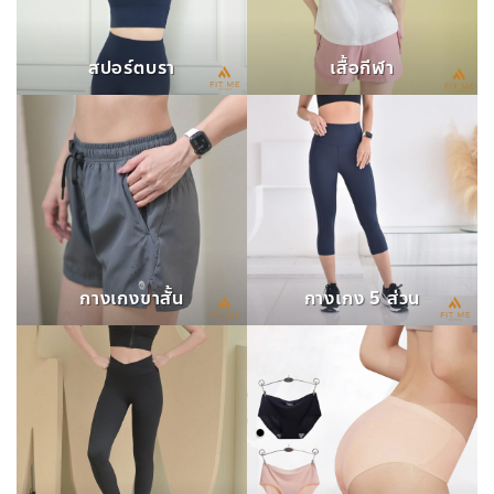
สปอร์ตบรา
เสื้อกีฬา
กางเกงขาสั้น
กางเกง 5 ส่วน