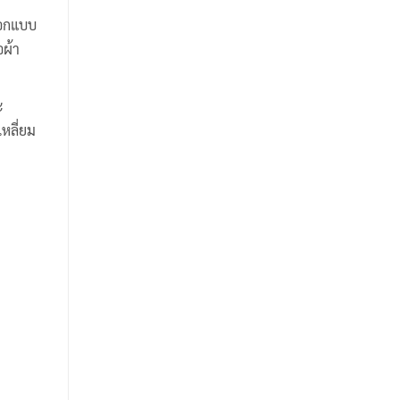
รออกแบบ
อผ้า
ะ
หลี่ยม