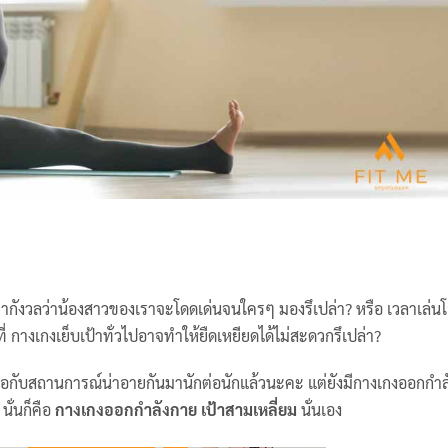
มากังวลว่าน้องสาวของเราจะโดดเด่นจนใครๆ มองรึเปล่า? หรือ เวลาเล่นโ
 กางเกงเย็บเป้าทั่วไปอาจทำให้ยืดเหยียดได้ไม่สะดวกรึเปล่า?
เจอกับสถานการณ์น่าอายกันมานักต่อนักแล้วนะคะ แต่ยังมีกางเกงออกกำ
ั่นก็คือ
กางเกงออกกำลังกาย เป้าสามเหลี่ยม
นั่นเอง