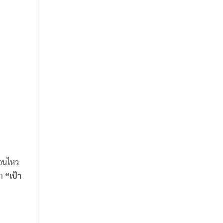
่อนไหว
่า
“เป้า