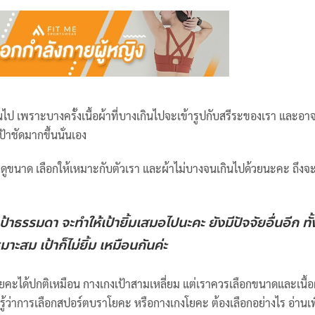
ินไป เพราะบางครั้งเนื้อผ้าที่บางเกินไปจะเข้ารูปกับสรีระของเรา และอา
ป้าชัดมากขึ้นนั่นเอง
้องดูขนาด เลือกให้เหมาะกับตัวเรา และผ้าไม่บางจนเกินไปด้วยนะคะ ถึงจะ
าธรรมดา จะทำให้เป้ายิ้มเสมอไปนะคะ ยังมีปัจจัยอื่นอีก ทั้
สม เป้าก็ไม่ยิ้ม เหมือนกันค่ะ
โยคะได้ปกติเหมือน กางเกงเป้าสามเหลี่ยม แต่เราควรเลือกขนาดและเนื้อผ
่าการเลือกสปอร์ตบราโยคะ หรือกางเกงโยคะ ต้องเลือกอย่างไร อ่านเพิ