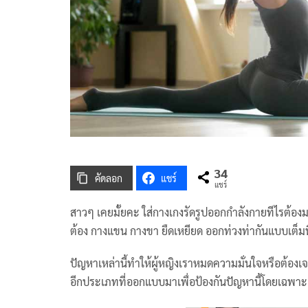
34
คัดลอก
แชร์
แชร์
สาวๆ เคยมั้ยคะ ใส่กางเกงรัดรูปออกกำลังกายทีไรต้อง
ต้อง กางแขน กางขา ยืดเหยียด ออกท่วงท่ากันแบบเต็มที่
ปัญหาเหล่านี้ทำให้ผู้หญิงเราหมดความมั่นใจหรือต้อง
อีกประเภทที่ออกแบบมาเพื่อป้องกันปัญหานี้โดยเฉพาะ น