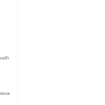
ๆ
กงเป้า
อกขนาด