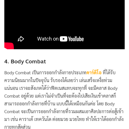
4. Body Combat
Body Combat เป็นการออกกำลังกายประเภท
คาร์ดิโอ
ที่ได้รับ
ความนิยมมากในปัจจุบัน รับรองได้เลยว่า เล่นเสร็จเหงื่อท่วม
แน่นอน เราจะสังเกตได้ว่าฟิตเนสแทบจะทุกที่ จะมีคลาส Body
Combat อยู่ด้วย แต่เราไม่จำเป็นที่จะต้องไปเสียเงินเข้าคลาสก็
สามารถออกกำลังกายที่บ้าน แบบนี้ได้เหมือนกันค่ะ โดย Body
Combat จะเป็นการออกกำลังกายที่รวมผสมเอาศิลปะการต่อสู้เข้า
มา เช่น คาราเต้ เทควันโด ต่อยมวย มวยไทย ทำให้เราได้ออกกำลัง
กายทุกสัดส่วน