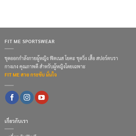
FIT ME SPORTSWEAR
ชุดออกกำลังกายผู้หญิง ฟิตเนส โยคะ ชุดวิ่ง เสื้อ สปอร์ตบรา
กางเกง คุณภาพดี สำหรับผู้หญิงโดยเฉพาะ
FIT ME สวย กระชับ มั่นใจ
เกี่ยวกับเรา