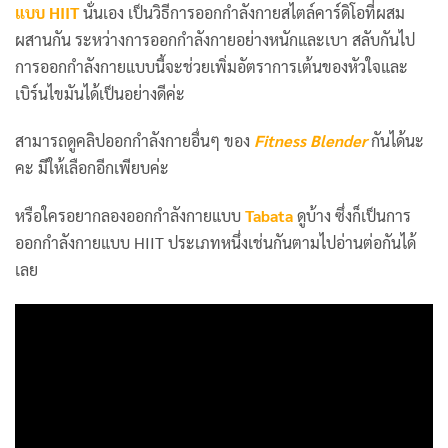
แบบ HIIT
นั่นเอง เป็นวิธีการออกกำลังกายสไตล์คาร์ดิโอที่ผสม
ผสานกัน ระหว่างการออกกำลังกายอย่างหนักและเบา สลับกันไป
การออกกำลังกายแบบนี้จะช่วยเพิ่มอัตราการเต้นของหัวใจและ
เบิร์นไขมันได้เป็นอย่างดีค่ะ
สามารถดูคลิปออกกำลังกายอื่นๆ ของ
Fitness Blender
กันได้นะ
คะ มีให้เลือกอีกเพียบค่ะ
หรือใครอยากลองออกกำลังกายแบบ
Tabata
ดูบ้าง ซึ่งก็เป็นการ
ออกกำลังกายแบบ HIIT ประเภทหนึ่งเช่นกันตามไปอ่านต่อกันได้
เลย