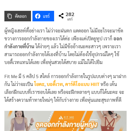
282
คัดลอก
แชร์
แชร์
ผู้หญิงเฮลท์ตี้อย่างเรา ไม่ว่าจะฝนตก แดดออก ไม่มีอะไรจะมาขัด
ขวางการออกกำลังกายของเราได้ค่ะ เพียงแค่เปิดยูทูป เราก็
ออก
กำลังกายที่บ้าน
ได้ง่ายๆ แล้ว ไม่มีข้ออ้างนะคะสาวๆ เพราะเรา
สามารถออกกำลังกายได้เองที่บ้าน โดยไม่ต้องใช้อุปกรณ์ใดๆ ใช้
บอดี้เวทแทนได้เลย เพื่อหุ่นสวยได้สบาย แม้ไม่ได้ไปยิม
Fit Me มี 5 คลิป 5 สไตล์ การออกกำลังกายในรูปแบบต่างๆ มาฝาก
กัน ไม่ว่าจะเป็น
โยคะ
,
บอดี้เวท
,
คาร์ดิโอแบบ HIIT
หรือ เต้น
เลือกฝึกแบบที่เราชอบได้เลย หรือจะฝึกหลายๆ แบบก็ได้นะคะ จะ
ได้สร้างความท้าทายใหม่ๆ ให้กับร่างกาย เพื่อหุ่นและสุขภาพที่ดี