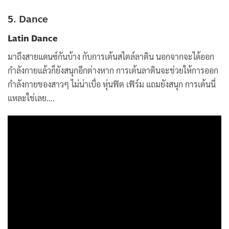
5. Dance
Latin Dance
มาถึงสายแดนซ์กันบ้าง กับการเต้นสไตล์ลาติน นอกจากจะได้ออก
กำลังกายแล้วก็ยังสนุกอีกต่างหาก การเต้นลาตินจะช่วยให้การออก
กำลังกายของสาวๆ ไม่น่าเบื่อ หุ่นฟิต เฟิร์ม แถมยังสนุก การเต้นนี่
แหละใช่เลย….