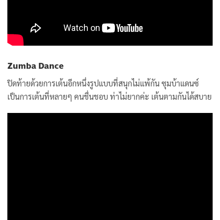
Zumba Dance
ปิดท้ายด้วยการเต้นอีกหนึ่งรูปแบบที่สนุกไม่แพ้กัน ซุมบ้าแดนซ์
เป็นการเต้นที่หลายๆ คนชื่นชอบ ท่าไม่ยากค่ะ เต้นตามกันได้สบาย