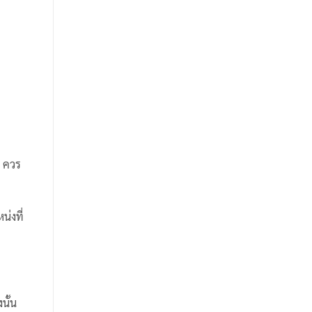
ว ควร
น่งที่
นั้น