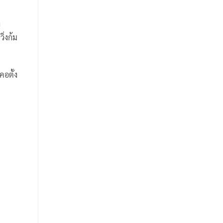
ง
ิ่งก้ม
คอตั้ง